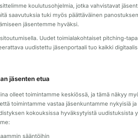
ittelimme koulutusohjelmia, jotka vahvistavat jäs
 Näitä saavutuksia tuki myös päättäväinen panostu
ntämiseen jäsentemme hyväksi.
a sitoutumisella. Uudet toimialakohtaiset pitching-tap
nseerattava uudistettu jäsenportaali tuo kaikki digita
an jäsenten etua
ina olleet toimintamme keskiössä, ja tämä näkyy myö
että toimintamme vastaa jäsenkuntamme nykyisiä ja t
styksen kokouksissa hyväksytyistä uudistuksista yh
mme:
aammin sääntöihin