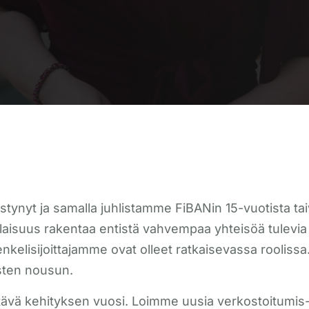
tynyt ja samalla juhlistamme FiBANin 15-vuotista taiv
laisuus rakentaa entistä vahvempaa yhteisöä tulevia 
enkelisijoittajamme ovat olleet ratkaisevassa roolis
sten nousun.
tävä kehityksen vuosi. Loimme uusia verkostoitumis