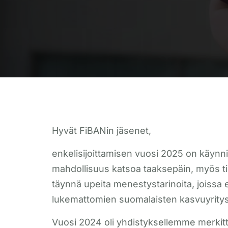
Hyvät FiBANin jäsenet,
enkelisijoittamisen vuosi 2025 on käynnis
mahdollisuus katsoa taaksepäin, myös ti
täynnä upeita menestystarinoita, joissa 
lukemattomien suomalaisten kasvuyrity
Vuosi 2024 oli yhdistyksellemme merkit