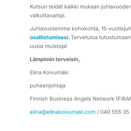
Kutsun teidät kaikki mukaan juhlavuoden
vaikuttavampi.
Juhlavuotemme kohokohta, 15-vuotisjuhlag
osallistumisesi
.
Tervetuloa tutustumaan u
uusia muistoja!
Lämpimin terveisin,
Elina Koivumäki
puheenjohtaja
Finnish Business Angels Network (FiBA
elina@elinakoivumaki.com
/ 040 555 35