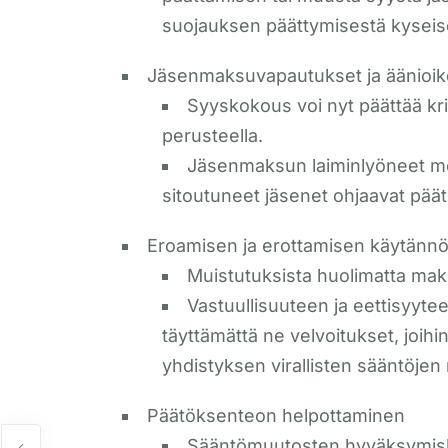
suojauksen päättymisestä kyseis
Jäsenmaksuvapautukset ja äänioi
Syyskokous voi nyt päättää kr
perusteella.
Jäsenmaksun laiminlyöneet men
sitoutuneet jäsenet ohjaavat pää
Eroamisen ja erottamisen käytännö
Muistutuksista huolimatta ma
Vastuullisuuteen ja eettisyyte
täyttämättä ne velvoitukset, joih
yhdistyksen virallisten sääntöjen r
Päätöksenteon helpottaminen
Sääntömuutosten hyväksymisk