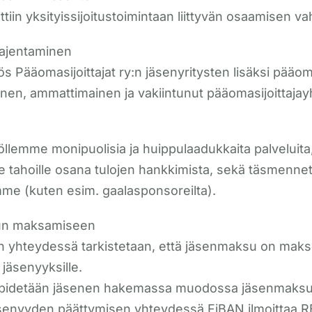
tiin yksityissijoitustoimintaan liittyvän osaamisen v
laajentaminen
s Pääomasijoittajat ry:n jäsenyritysten lisäksi pääom
en, ammattimainen ja vakiintunut pääomasijoittajay
lemme monipuolisia ja huippulaadukkaita palveluita, s
lle tahoille osana tulojen hankkimista, sekä täsmennet
amme (kuten esim. gaalasponsoreilta).
sun maksamiseen
n yhteydessä tarkistetaan, että jäsenmaksu on makse
jäsenyyksille.
lläpidetään jäsenen hakemassa muodossa jäsenmaks
senyyden päättymisen yhteydessä FiBAN ilmoittaa REF-