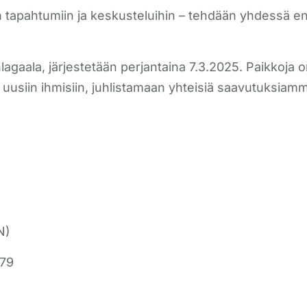
 tapahtumiin ja keskusteluihin – tehdään yhdessä enk
aala, järjestetään perjantaina 7.3.2025. Paikkoja on 
usiin ihmisiin, juhlistamaan yhteisiä saavutuksiamme
N)
 79