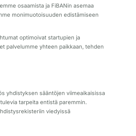
entemme osaamista ja FiBANin asemaa
ksemme monimuotoisuuden edistämiseen
ahtumat optimoivat startupien ja
aliset palvelumme yhteen paikkaan, tehden
s yhdistyksen sääntöjen viimeaikaisissa
ulevia tarpeita entistä paremmin.
distysrekisteriin viedyissä