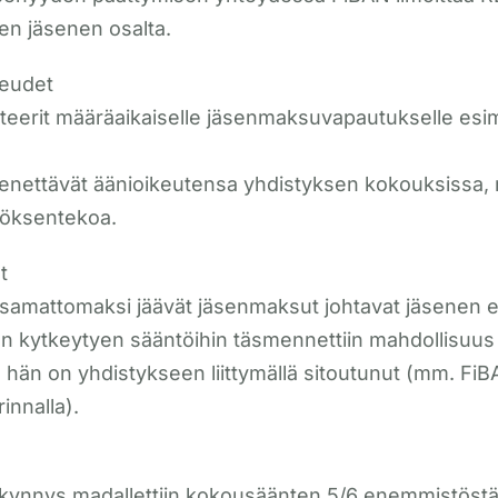
en jäsenen osalta.
keudet
iteerit määräaikaiselle jäsenmaksuvapautukselle esim
ettävät äänioikeutensa yhdistyksen kokouksissa, mik
töksentekoa.
t
ksamattomaksi jäävät jäsenmaksut johtavat jäsenen 
en kytkeytyen sääntöihin täsmennettiin mahdollisuus e
in hän on yhdistykseen liittymällä sitoutunut (mm. Fi
innalla).
ynnys madallettiin kokousäänten 5/6 enemmistöstä