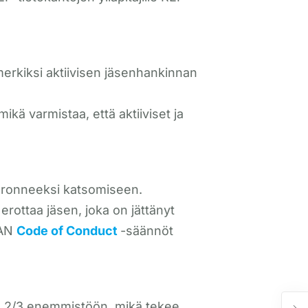
erkiksi aktiivisen jäsenhankinnan
ä varmistaa, että aktiiviset ja
eronneeksi katsomiseen.
rottaa jäsen, joka on jättänyt
BAN
Code of Conduct
-säännöt
 2/3 enemmistöön, mikä tekee