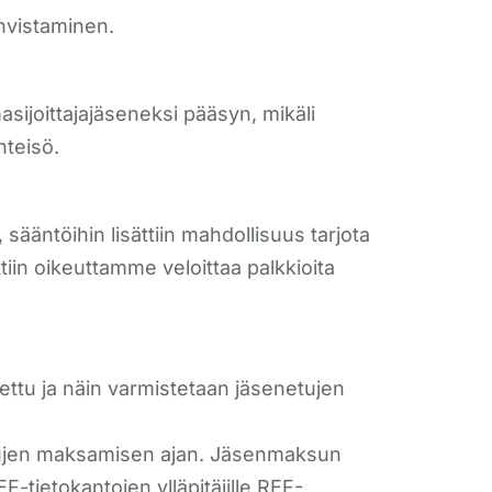
ahvistaminen.
asijoittajajäseneksi pääsyn, mikäli
hteisö.
ääntöihin lisättiin mahdollisuus tarjota
tiin oikeuttamme veloittaa palkkioita
ttu ja näin varmistetaan jäsenetujen
ujen maksamisen ajan. Jäsenmaksun
tietokantojen ylläpitäjille REF-