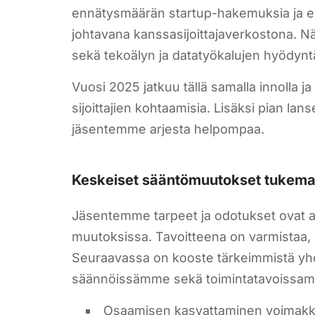
ennätysmäärän startup-hakemuksia ja es
johtavana kanssasijoittajaverkostona.
sekä tekoälyn ja datatyökalujen hyödy
Vuosi 2025 jatkuu tällä samalla innolla j
sijoittajien kohtaamisia. Lisäksi pian la
jäsentemme arjesta helpompaa.
Keskeiset sääntömuutokset tukema
Jäsentemme tarpeet ja odotukset ovat a
muutoksissa. Tavoitteena on varmistaa, 
Seuraavassa on kooste tärkeimmistä yhdi
säännöissämme sekä toimintatavoissa
Osaamisen kasvattaminen voimakk