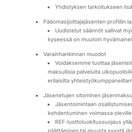
Yhdistyksen tarkoitukseen lisät
Pääomasijoittajajäsenten profiilin 
Uudistetut säännöt sallivat myö
kyseessä on muutoin hyvämainein
Varainhankinnan muodot
Voidaksemme tuottaa jäsenistöl
maksullisia palveluita ulkopuolisi
erilaisilta yhteistyökumppaneilt
Jäsenetujen sitominen jäsenmak
Jäsentoimintaan osallistumise
kohdentuminen voimassa oleville 
REF-luottoluokitussuojaus y
päättämisen tai muusta syystä jä