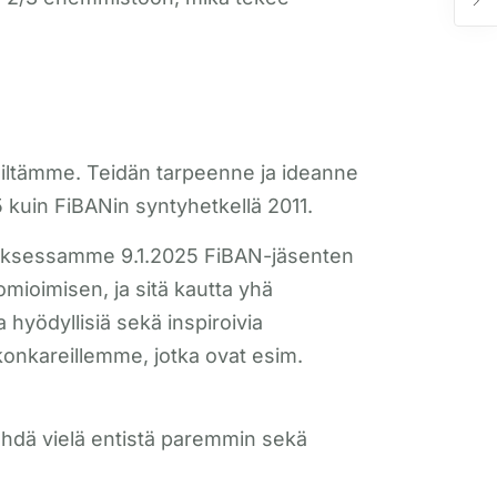
eniltämme. Teidän tarpeenne ja ideanne
 kuin FiBANin syntyhetkellä 2011.
ouksessamme 9.1.2025 FiBAN-jäsenten
mioimisen, ja sitä kautta yhä
yödyllisiä sekä inspiroivia
 konkareillemme, jotka ovat esim.
tehdä vielä entistä paremmin sekä