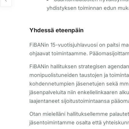
yhdistyksen toiminnan edun muka
Yhdessä eteenpäin
FiBANin 15-vuotisjuhlavuosi on paitsi ma
ohjaavat toimintaamme. Pääomasijoittami
FiBANin hallituksen strategisen agend
monipuolistuneiden taustojen ja toimint
kohdennetumpien jäsenetujen sekä mm. t
jäsenpalveluita niin enkelielinkaaren alk
laajentaneet sijoitustoimintaansa pääomas
Otan mielelläni hallituksellemme palaute
jäsentoimintamme osalta että yhteiskunna