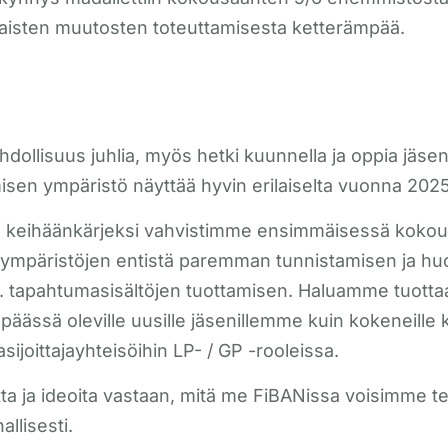
isten muutosten toteuttamisesta ketterämpää.
hdollisuus juhlia, myös hetki kuunnella ja oppia jäs
sen ympäristö näyttää hyvin erilaiselta vuonna 2025
an keihäänkärjeksi vahvistimme ensimmäisessä kok
aympäristöjen entistä paremman tunnistamisen ja huo
apahtumasisältöjen tuottamisen. Haluamme tuottaa h
upäässä oleville uusille jäsenillemme kuin kokeneille
ijoittajayhteisöihin LP- / GP -rooleissa.
tta ja ideoita vastaan, mitä me FiBANissa voisimme 
llisesti.