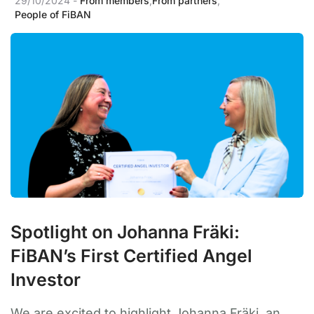
29/10/2024 -
From members
,
From partners
,
People of FiBAN
Spotlight on Johanna Fräki:
FiBAN’s First Certified Angel
Investor
We are excited to highlight Johanna Fräki, an