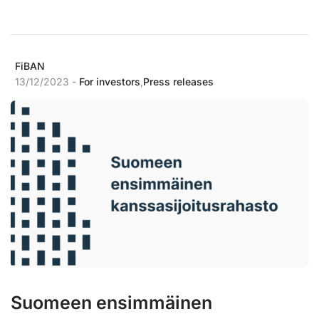
FiBAN
13/12/2023 -
For investors
,
Press releases
Suomeen ensimmäinen