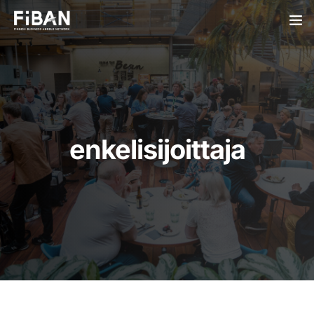
BUSINESS ANGELS
STARTUPS
PARTNERS
enkelisijoittaja
SOCIETY
EVENTS
ABOUT US
LOGIN
SIGN UP