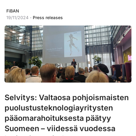
FiBAN
19/11/2024 -
Press releases
Selvitys: Valtaosa pohjoismaisten
puolustusteknologiayritysten
pääomarahoituksesta päätyy
Suomeen – viidessä vuodessa