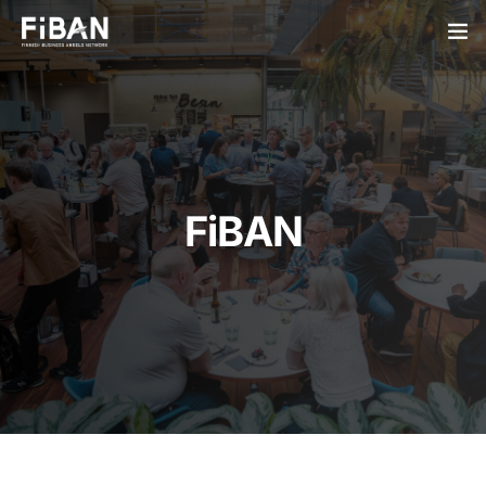
BUSINESS ANGELS
STARTUPS
PARTNERS
FiBAN
SOCIETY
EVENTS
ABOUT US
LOGIN
SIGN UP