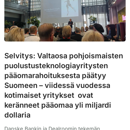
Selvitys: Valtaosa pohjoismaisten
puolustusteknologiayritysten
pääomarahoituksesta päätyy
Suomeen – viidessä vuodessa
kotimaiset yritykset ovat
keränneet pääomaa yli miljardi
dollaria
Danske Bankin ja Dealroomin tekemän