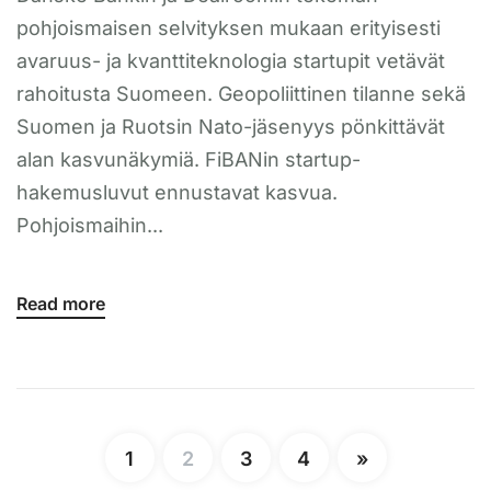
pohjoismaisen selvityksen mukaan erityisesti
avaruus- ja kvanttiteknologia startupit vetävät
rahoitusta Suomeen. Geopoliittinen tilanne sekä
Suomen ja Ruotsin Nato-jäsenyys pönkittävät
alan kasvunäkymiä. FiBANin startup-
hakemusluvut ennustavat kasvua.
Pohjoismaihin...
Read more
1
2
3
4
»