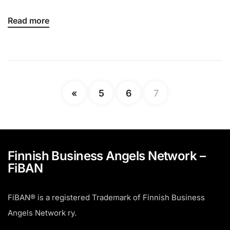
Read more
«
5
6
7
Finnish Business Angels Network –
FiBAN
FiBAN® is a registered Trademark of Finnish Business
Angels Network ry.