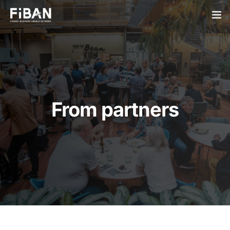
BUSINESS ANGELS
STARTUPS
PARTNERS
From partners
SOCIETY
EVENTS
ABOUT US
LOGIN
SIGN UP